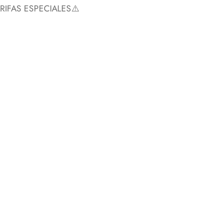
IFAS ESPECIALES⚠️