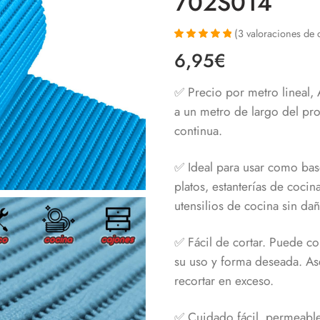
702S014
(
3
valoraciones de c
Valorado con
3
6,95
€
5.00
de 5 en
base a
valoraciones
✅ Precio por metro lineal,
de clientes
a un metro de largo del pr
continua.
✅ Ideal para usar como bas
platos, estanterías de cocin
utensilios de cocina sin da
✅ Fácil de cortar. Puede co
su uso y forma deseada. As
recortar en exceso.
✅ Cuidado fácil, permeabl