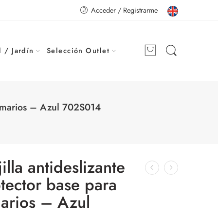
Acceder / Registrarme
 / Jardín
Selección Outlet
 armarios – Azul 702S014
illa antideslizante
otector base para
arios – Azul