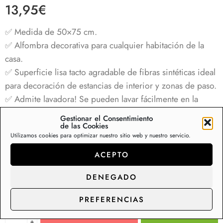
Valorado
1
13,95
€
con
4.00
de 5 en
base a
✅ Medida de 50×75 cm.
valoración
de un
✅ Alfombra decorativa para cualquier habitación de la
cliente
casa.
✅ Superficie lisa tacto agradable de fibras sintéticas ideal
para decoración de estancias de interior y zonas de paso.
✅ Admite lavadora! Se pueden lavar fácilmente en la
lavadora para mantenerlas como nuevas. Introduce la
Gestionar el Consentimiento
alfombra en la lavadora, luego sécala al aire sin usar
de las Cookies
Utilizamos cookies para optimizar nuestro sitio web y nuestro servicio.
fuentes de calor.
✅ Alfombras con estilo étnico rústico moderno vintage,
ACEPTO
envejecido, descolorido, tradicional, bohemio, clásico…
DENEGADO
Sólo queda(n)
21
producto(s) en stock.
PREFERENCIAS
+