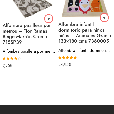
Alfombra infantil
Alfombra pasillera por
dormitorio para niños
metros – Flor Ramas
niñas – Animales Granja
Beige Marrón Crema
133×180 cms 7360005
715SP39
Alfombra infantil dormitorio para niños niñas – Animales Granja 133×180 cms 7360005
Alfombra pasillera por metros – Flor Ramas Beige Marrón Crema 715SP39
Valorado con
24,95
€
Valorado
7,95
€
5.00
de 5
con
4.00
de 5