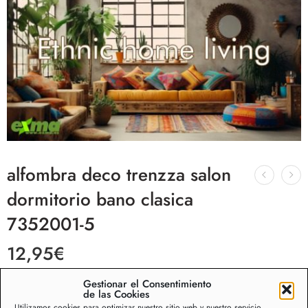
alfombra deco trenzza salon
dormitorio bano clasica
7352001-5
12,95
€
✅ Medida de 60×40 cm.
Gestionar el Consentimiento
de las Cookies
✅ Alfombra decorativa para cualquier habitación de la
Utilizamos cookies para optimizar nuestro sitio web y nuestro servicio.