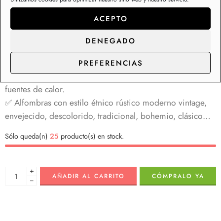
casa.
ACEPTO
✅ Superficie textil jacquar de fibras sintéticas ideal para
decoración de estancias de interior y zonas de paso.
DENEGADO
✅ Admite lavadora. Se pueden lavar fácilmente en la
lavadora para mantenerlas como nuevas. Introduce la
PREFERENCIAS
alfombra en la lavadora, luego sécala al aire sin usar
fuentes de calor.
✅ Alfombras con estilo étnico rústico moderno vintage,
envejecido, descolorido, tradicional, bohemio, clásico…
Sólo queda(n)
25
producto(s) en stock.
+
AÑADIR AL CARRITO
CÓMPRALO YA
−