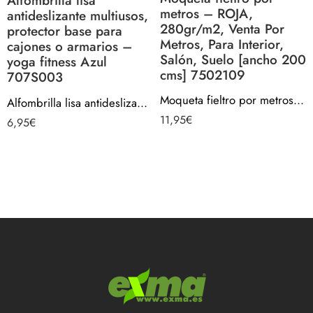
Alfombrilla lisa
metros – ROJA,
antideslizante multiusos,
280gr/m2, Venta Por
protector base para
Metros, Para Interior,
cajones o armarios –
Salón, Suelo [ancho 200
yoga fitness Azul
cms] 7502109
707S003
Moqueta fieltro por metros – ROJA, 280gr/m2, Venta Por Metros, Para Interior, Salón, Suelo [ancho 200 cms] 7502109
Alfombrilla lisa antideslizante multiusos, protector base para cajones o armarios – yoga fitness Azul 707S003
11,95
€
6,95
€