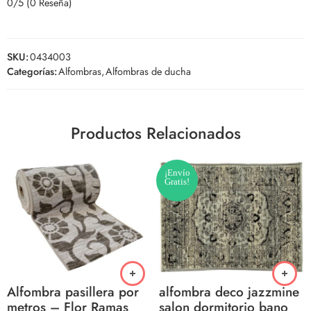
0/5
(0 Reseña)
SKU:
0434003
Categorías:
Alfombras
,
Alfombras de ducha
Productos Relacionados
¡Envío
Gratis!
Alfombra pasillera por
alfombra deco jazzmine
metros – Flor Ramas
salon dormitorio bano