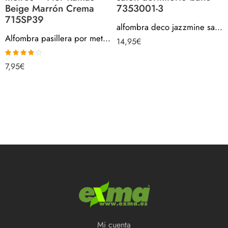
Beige Marrón Crema
7353001-3
715SP39
alfombra deco jazzmine salon dormitorio bano 7353001-3
Alfombra pasillera por metros – Flor Ramas Beige Marrón Crema 715SP39
14,95
€
Valorado
7,95
€
con
4.00
de 5
Mi cuenta