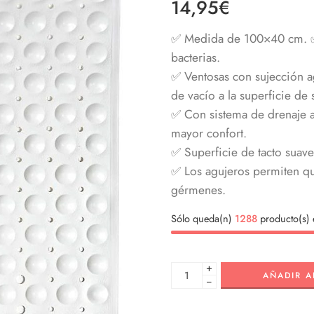
14,95
€
✅ Medida de 100×40 cm. ✅ 
bacterias.
✅ Ventosas con sujección a
de vacío a la superficie de
✅ Con sistema de drenaje a
mayor confort.
✅ Superficie de tacto suave
✅ Los agujeros permiten que
gérmenes.
Sólo queda(n)
1288
producto(s) 
+
AÑADIR A
−