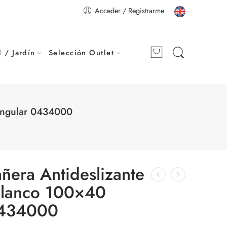
Acceder / Registrarme
 / Jardín
Selección Outlet
tangular 0434000
añera Antideslizante
Blanco 100×40
0434000