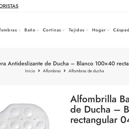
ORISTAS
fombras
Baño
Cortinas
Tejidos
Hogar
Césped
era Antideslizante de Ducha – Blanco 100×40 rec
Inicio
Alfombras
Alfombras de ducha
Alfombrilla B
de Ducha – 
rectangular 