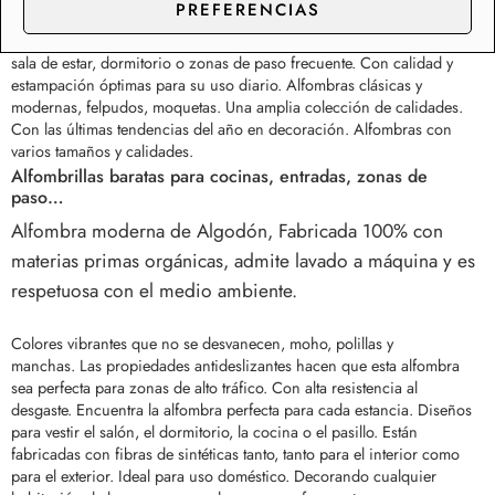
PREFERENCIAS
Adorna tu hogar con esta serie de alfombras cocina con diseños
clásicos y modernos. Ideales para uso doméstico. Decorarán el salón,
sala de estar, dormitorio o zonas de paso frecuente. Con calidad y
estampación óptimas para su uso diario. Alfombras clásicas y
modernas, felpudos, moquetas. Una amplia colección de calidades.
Con las últimas tendencias del año en decoración. Alfombras con
varios tamaños y calidades.
Alfombrillas baratas para cocinas, entradas, zonas de
paso…
Alfombra moderna de Algodón, Fabricada 100% con
materias primas orgánicas, admite lavado a máquina y es
respetuosa con el medio ambiente.
Colores vibrantes que no se desvanecen, moho, polillas y
manchas.
Las propiedades antideslizantes hacen que esta alfombra
sea perfecta para zonas de alto tráfico. Con alta resistencia al
desgaste.
Encuentra la alfombra perfecta para cada estancia. Diseños
para vestir el salón, el dormitorio, la cocina o el pasillo. Están
fabricadas con fibras de sintéticas tanto, tanto para el interior como
para el exterior. Ideal para uso doméstico. Decorando cualquier