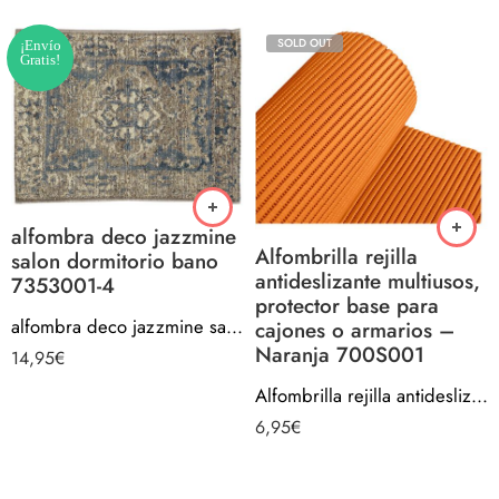
SOLD OUT
¡Envío
Gratis!
alfombra deco jazzmine
Alfombrilla rejilla
salon dormitorio bano
antideslizante multiusos,
7353001-4
protector base para
alfombra deco jazzmine salon dormitorio bano 7353001-4
cajones o armarios –
Naranja 700S001
14,95
€
Alfombrilla rejilla antideslizante multiusos, protector base para cajones o armarios – Naranja 700S001
6,95
€