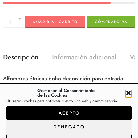
+
AÑADIR AL CARRITO
CÓMPRALO YA
−
Descripción
Información adicional
Va
Alfombras étnicas boho decoración para entrada,
dormitorios, baños…
Gestionar el Consentimiento
Ideales para uso doméstico. Decorarán el salón o cocina,
de las Cookies
Utilizamos cookies para optimizar nuestro sitio web y nuestro servicio.
zonas de paso frecuente. Con calidad y estampación
óptimas para su uso diario. Alfombras clásicas y
ACEPTO
modernas. Con las últimas tendencias del año en
DENEGADO
decoración.