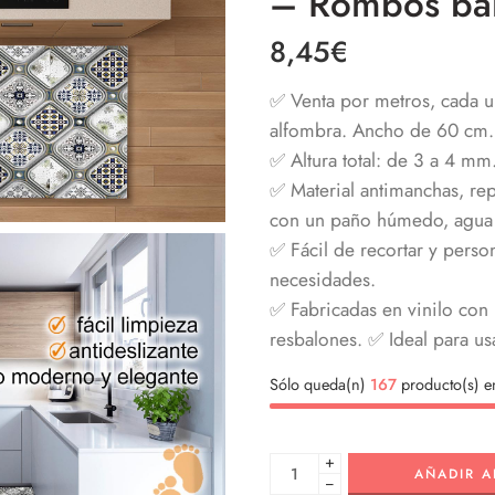
– Rombos bal
8,45
€
✅ Venta por metros, cada u
alfombra. Ancho de 60 cm.
✅
Altura total: de 3 a 4 m
✅ Material antimanchas, rep
con un paño húmedo, agua 
✅ Fácil de recortar y person
necesidades.
✅ Fabricadas en vinilo con 
resbalones.
✅
Ideal para us
Sólo queda(n)
167
producto(s) en
+
AÑADIR A
−