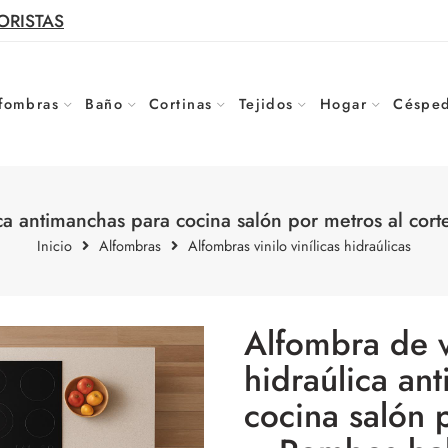
ORISTAS
fombras
Baño
Cortinas
Tejidos
Hogar
Césped
lica antimanchas para cocina salón por metros al c
Inicio
Alfombras
Alfombras vinilo vinílicas hidraúlicas
Alfombra de vi
hidraúlica an
cocina salón 