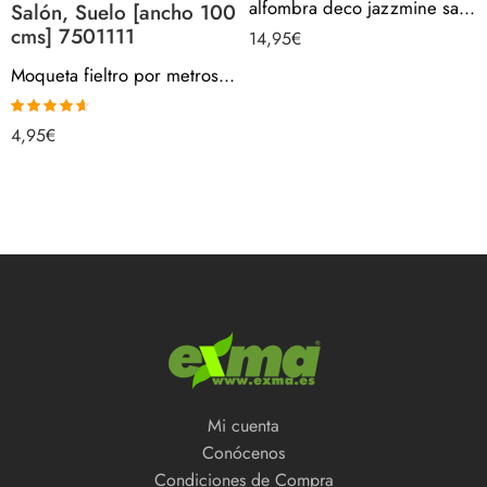
alfombra deco jazzmine salon dormitorio bano 7353001-2
Salón, Suelo [ancho 100
cms] 7501111
14,95
€
Moqueta fieltro por metros – GRIS, 280gr/m2, Venta Por Metros, Para Interior, Salón, Suelo [ancho 100 cms] 7501111
Valorado
4,95
€
con
4.60
de
5
Mi cuenta
Conócenos
Condiciones de Compra