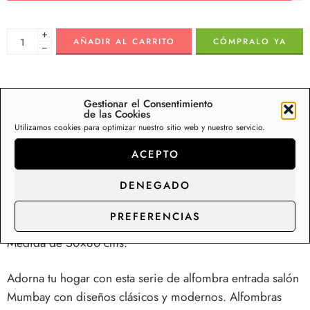
+
AÑADIR AL CARRITO
CÓMPRALO YA
−
Gestionar el Consentimiento
de las Cookies
Descripción
Información adicional
Va
Utilizamos cookies para optimizar nuestro sitio web y nuestro servicio.
ACEPTO
Alfombra de entrada, para salón, para dormitorios,
DENEGADO
cocinas… Ideales para uso doméstico. Decorarán el salón,
dormitorios, baños, cocinas o zonas de paso frecuente.
PREFERENCIAS
Con calidad y estampación óptimas para su uso diario.
Medida de 50×80 cms.
Adorna tu hogar con esta serie de alfombra entrada salón
Mumbay con diseños clásicos y modernos. Alfombras