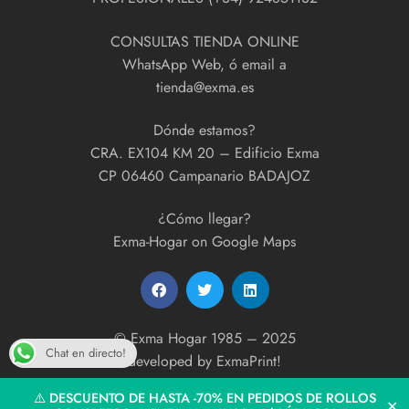
CONSULTAS TIENDA ONLINE
WhatsApp Web, ó email a
tienda@exma.es
Dónde estamos?
CRA. EX104 KM 20 – Edificio Exma
CP 06460 Campanario BADAJOZ
¿Cómo llegar?
Exma-Hogar on Google Maps
© Exma Hogar 1985 – 2025
Chat en directo!
developed by
ExmaPrint!
⚠️ DESCUENTO DE HASTA -70% EN PEDIDOS DE ROLLOS
✕