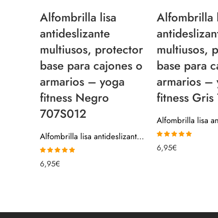
Alfombrilla lisa
Alfombrilla 
antideslizante
antideslizan
multiusos, protector
multiusos, 
base para cajones o
base para c
armarios – yoga
armarios –
fitness Negro
fitness Gri
707S012
Alfombrilla lisa antideslizante multiusos, protector base para cajones o armarios – yoga fitness Negro 707S012
Valorado con
6,95
€
5.00
de 5
Valorado con
6,95
€
5.00
de 5