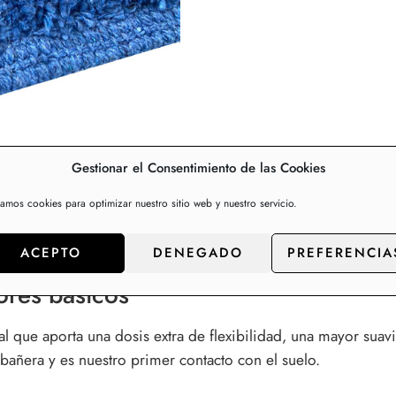
Gestionar el Consentimiento de las Cookies
zamos cookies para optimizar nuestro sitio web y nuestro servicio.
Información adicional
Valo
ACEPTO
DENEGADO
PREFERENCIA
ores básicos
ue aporta una dosis extra de flexibilidad, una mayor suavid
añera y es nuestro primer contacto con el suelo.