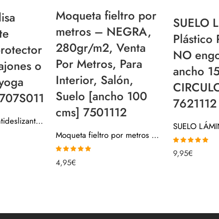
Moqueta fieltro por
lisa
SUELO 
metros – NEGRA,
te
Plástico
280gr/m2, Venta
protector
NO eng
Por Metros, Para
ajones o
ancho 1
Interior, Salón,
 yoga
CIRCUL
Suelo [ancho 100
s 707S011
7621112
cms] 7501112
Alfombrilla lisa antideslizante multiusos, protector base para cajones o armarios – yoga fitness Gris 707S011
Moqueta fieltro por metros – NEGRA, 280gr/m2, Venta Por Metros, Para Interior, Salón, Suelo [ancho 100 cms] 7501112
Valorado con
9,95
€
5.00
de 5
Valorado con
4,95
€
4.90
de 5