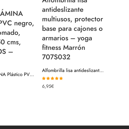
Moque
antideslizante
LÁMINA
metro
multiusos, protector
 PVC negro,
280gr
base para cajones o
omado,
Por M
armarios – yoga
50 cms,
Interi
fitness Marrón
OS –
Suelo
707S032
cms]
Alfombrilla lisa antideslizante multiusos, protector base para cajones o armarios – yoga fitness Marrón 707S032
SUELO LÁMINA Plástico PVC negro, NO engomado, ancho 150 cms, CIRCULOS – 7621112
Valorado con
6,95
€
11,95
€
5.00
de 5