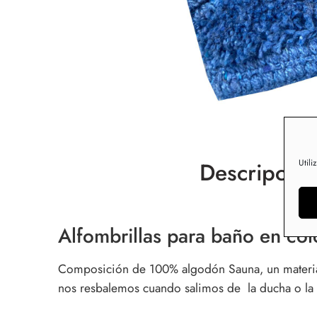
Utili
Descripción
Alfombrillas para baño en col
Composición de 100% algodón Sauna, un material q
nos resbalemos cuando salimos de la ducha o la b