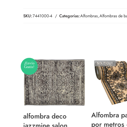
SKU:
7441000-4
Categorías:
Alfombras
,
Alfombras de b
¡Envío
SOLD OUT
Gratis!
Alfombra pa
alfombra deco
por metros
jazzmine salon