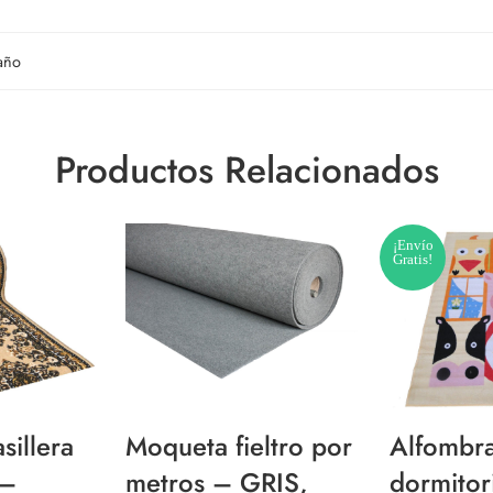
año
Productos Relacionados
¡Envío
Gratis!
sillera
Moqueta fieltro por
Alfombra 
 –
metros – GRIS,
dormitor