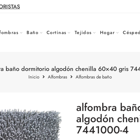
ORISTAS
fombras
Baño
Cortinas
Tejidos
Hogar
Césped
ra baño dormitorio algodón chenilla 60×40 gris 74
Inicio
Alfombras
Alfombras de baño
alfombra bañ
algodón cheni
7441000-4