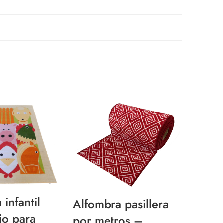
infantil
Moque
Alfombra pasillera
io para
metro
por metros –