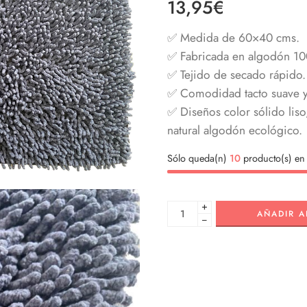
13,95
€
✅ Medida de 60×40 cms.
✅ Fabricada en algodón 10
✅ Tejido de secado rápido.
✅ Comodidad tacto suave y
✅ Diseños color sólido liso
natural algodón ecológico.
Sólo queda(n)
10
producto(s) en 
+
AÑADIR A
−