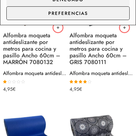
PREFERENCIAS
Alfombra moqueta
Alfombra moqueta
antideslizante por
antideslizante por
metros para cocina y
metros para cocina y
pasillo Ancho 60cm –
pasillo Ancho 60cm –
MARRÓN 7080132
GRIS 7080111
Alfombra moqueta antideslizante por metros para cocina y pasillo Ancho 60cm – MARRÓN 7080132
Alfombra moqueta antideslizante por metros para cocina y pasillo Ancho 60cm – GRIS 7080111
4,95
€
4,95
€
Valorado
Valorado
con
con
4.00
1.00
de 5
de
5