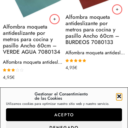
Alfombra moqueta
antideslizante por
Alfombra moqueta
metros para cocina y
antideslizante por
pasillo Ancho 60cm –
metros para cocina y
BURDEOS 7080133
pasillo Ancho 60cm –
VERDE AGUA 7080134
Alfombra moqueta antideslizante por metros para cocina y pasillo Ancho 60cm – BURDEOS 7080133
Alfombra moqueta antideslizante por metros para cocina y pasillo Ancho 60cm – VERDE AGUA 7080134
4,95
€
Valorado con
5.00
de 5
4,95
€
Valorado
con
3.00
de
5
Gestionar el Consentimiento
de las Cookies
Utilizamos cookies para optimizar nuestro sitio web y nuestro servicio.
SOLD OUT
ACEPTO
DENEGADO