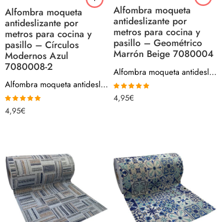
Alfombra moqueta
Alfombra moqueta
antideslizante por
antideslizante por
metros para cocina y
metros para cocina y
pasillo – Geométrico
pasillo – Círculos
Marrón Beige 7080004
Modernos Azul
7080008-2
Alfombra moqueta antideslizante por metros para cocina y pasillo – Geométrico Marrón Beige 7080004
Alfombra moqueta antideslizante por metros para cocina y pasillo – Círculos Modernos Azul 7080008-2
4,95
€
Valorado con
5.00
de 5
4,95
€
Valorado con
5.00
de 5