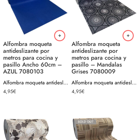
Alfombra moqueta
Alfombra moqueta
antideslizante por
antideslizante por
metros para cocina y
metros para cocina y
pasillo Ancho 60cm –
pasillo – Mandalas
AZUL 7080103
Grises 7080009
Alfombra moqueta antideslizante por metros para cocina y pasillo Ancho 60cm – AZUL 7080103
Alfombra moqueta antideslizante por metros para cocina y pasillo – Mandalas Grises 7080009
4,95
€
4,95
€
SOLD OUT