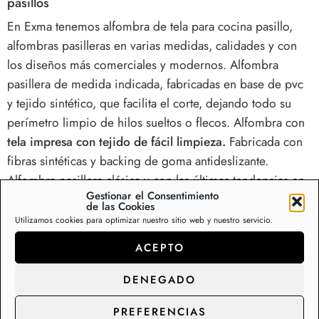
pasillos
En Exma tenemos alfombra de tela para cocina pasillo,
alfombras pasilleras en varias medidas, calidades y con
los diseños más comerciales y modernos. Alfombra
pasillera de medida indicada, fabricadas en base de pvc
y tejido sintético, que facilita el corte, dejando todo su
perímetro limpio de hilos sueltos o flecos. Alfombra con
tela impresa con tejido de fácil limpieza.
Fabricada con
fibras sintéticas y backing de goma antideslizante.
Alfombra pasillera clásica y con las últimas tendencias en
Gestionar el Consentimiento
alfombras modernas; tanto en tamaños standard como
de las Cookies
fabricación a medida. Pasilleras, fibras naturales, fibras
Utilizamos cookies para optimizar nuestro sitio web y nuestro servicio.
técnicas tanto para interior como exterior.
ACEPTO
Comprar alfombras baratas, modernas, de pasillo, alfombra
DENEGADO
a medida ,para baños, salón, hogar…
De fácil lavado y limpieza, por su parte textil en donde
PREFERENCIAS