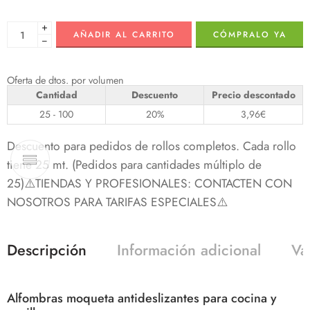
+
AÑADIR AL CARRITO
CÓMPRALO YA
−
Oferta de dtos. por volumen
Cantidad
Descuento
Precio descontado
25 - 100
20%
3,96
€
Descuento para pedidos de rollos completos. Cada rollo
tiene 25 mt. (Pedidos para cantidades múltiplo de
25)⚠️TIENDAS Y PROFESIONALES: CONTACTEN CON
NOSOTROS PARA TARIFAS ESPECIALES⚠️
Descripción
Información adicional
Va
Alfombras moqueta antideslizantes para cocina y