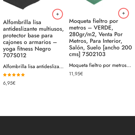
Moqueta fieltro por
Alfombrilla lisa
metros – VERDE,
antideslizante multiusos,
280gr/m2, Venta Por
protector base para
Metros, Para Interior,
cajones o armarios –
Salón, Suelo [ancho 200
yoga fitness Negro
cms] 7502103
707S012
Moqueta fieltro por metros – VERDE, 280gr/m2, Venta Por Metros, Para Interior, Salón, Suelo [ancho 200 cms] 7502103
Alfombrilla lisa antideslizante multiusos, protector base para cajones o armarios – yoga fitness Negro 707S012
11,95
€
Valorado con
6,95
€
5.00
de 5