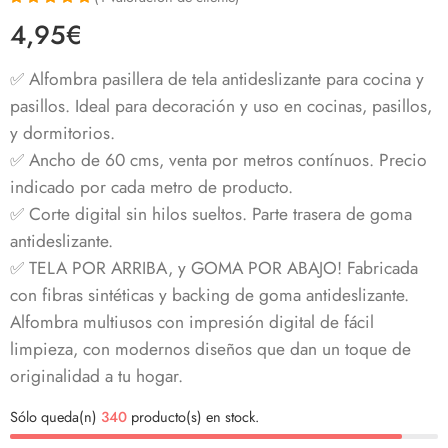
Valorado con
1
4,95
€
5.00
de 5 en
base a
valoración de
✅ Alfombra pasillera de tela antideslizante para cocina y
un cliente
pasillos. Ideal para decoración y uso en cocinas, pasillos,
y dormitorios.
✅ Ancho de 60 cms, venta por metros contínuos. Precio
indicado por cada metro de producto.
✅ Corte digital sin hilos sueltos. Parte trasera de goma
antideslizante.
✅ TELA POR ARRIBA, y GOMA POR ABAJO! Fabricada
con fibras sintéticas y backing de goma antideslizante.
Alfombra multiusos con impresión digital de fácil
limpieza, con modernos diseños que dan un toque de
originalidad a tu hogar.
Sólo queda(n)
340
producto(s) en stock.