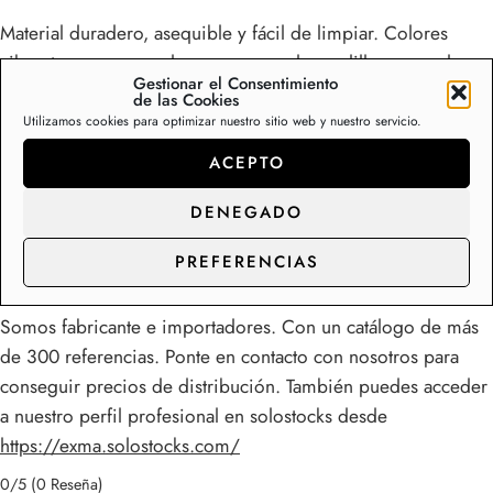
Material duradero, asequible y fácil de limpiar. Colores
vibrantes que no se desvanecen, moho, polillas y manchas.
Gestionar el Consentimiento
La parte trasera de látex de goma evita que se resbale. Las
de las Cookies
propiedades antideslizantes hacen que esta alfombra sea
Utilizamos cookies para optimizar nuestro sitio web y nuestro servicio.
perfecta para zonas de alto tráfico, con alta resistencia al
ACEPTO
desgaste.
Mira nuestra colección completa en
DENEGADO
https://www.exma.es/categoria-producto/alfombras/entrada-
PREFERENCIAS
cocina/
Somos fabricante e importadores. Con un catálogo de más
de 300 referencias. Ponte en contacto con nosotros para
conseguir precios de distribución. También puedes acceder
a nuestro perfil profesional en solostocks desde
https://exma.solostocks.com/
0/5
(0 Reseña)