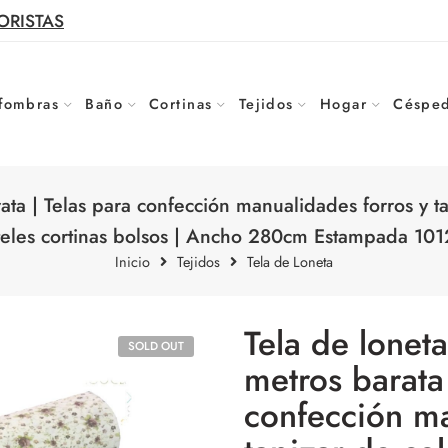
ORISTAS
fombras
Baño
Cortinas
Tejidos
Hogar
Césped
rata | Telas para confección manualidades forros y ta
eles cortinas bolsos | Ancho 280cm Estampada 10
Inicio
Tejidos
Tela de Loneta
Tela de loneta
SOLD OUT
metros barata 
confección ma