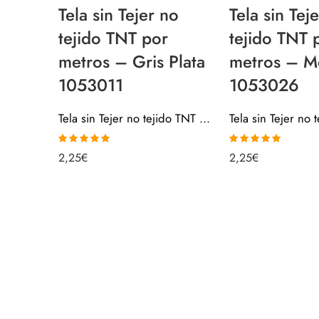
Tela sin Tejer no
Tela sin Tej
tejido TNT por
tejido TNT 
metros – Gris Plata
metros – M
1053011
1053026
Tela sin Tejer no tejido TNT por metros – Gris Plata 1053011
Valorado con
Valorado con
2,25
€
2,25
€
5.00
de 5
4.88
de 5