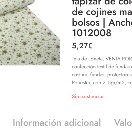
tapizar de col
de cojines ma
bolsos | Anc
1012008
5,27
€
Tela de Loneta, VENTA PO
confección textil de fundas 
costura, fundas, protecto
Poliester, con 215gr/m2, c
Sin existencias
Información adicional
Valo