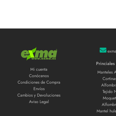
exm
Princiales
Mi cuenta
Manteles 
Conócenos
Cortinas
Condiciones de Compra
Alfombra
Envíos
Tejido 
Cambios y Devoluciones
Moquet
Aviso Legal
Alfombr
Mantel hul