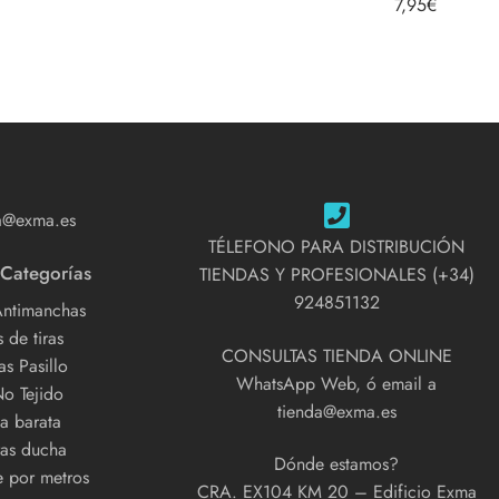
7,95
€
5.00
de 5
a@exma.es
TÉLEFONO PARA DISTRIBUCIÓN
 Categorías
TIENDAS Y PROFESIONALES (+34)
924851132
Antimanchas
 de tiras
CONSULTAS TIENDA ONLINE
s Pasillo
WhatsApp Web, ó email a
No Tejido
tienda@exma.es
a barata
as ducha
Dónde estamos?
e por metros
CRA. EX104 KM 20 – Edificio Exma