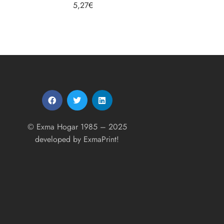
5,27
€
5,27
€
5.00
de 5
© Exma Hogar 1985 – 2025
developed by
ExmaPrint!