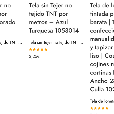
er no
Tela sin Tejer no
Tela de l
por
tejido TNT por
tintada 
orado
metros – Azul
barata | 
Turquesa 1053014
confecci
manualid
Tela sin Tejer no tejido TNT por metros – Morado 1053026
Tela sin Tejer no tejido TNT por metros – Azul Turquesa 1053014
y tapiza
liso | Co
Valorado con
2,25
€
5.00
de 5
cojines 
cortinas 
Ancho 2
Culla 1
Valorado con