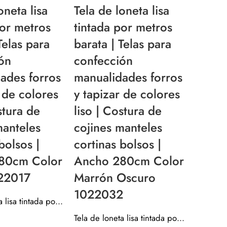
oneta lisa
Tela de loneta lisa
Tela d
por metros
tintada por metros
tinta
Telas para
barata | Telas para
barata
ón
confección
confe
ades forros
manualidades forros
manua
r de colores
y tapizar de colores
y tap
stura de
liso | Costura de
liso |
manteles
cojines manteles
cojin
bolsos |
cortinas bolsos |
cortin
80cm Color
Ancho 280cm Color
Anch
022017
Marrón Oscuro
Negr
1022032
Tela de loneta lisa tintada por metros barata | Telas para confección manualidades forros y tapizar de colores liso | Costura de cojines manteles cortinas bolsos | Ancho 280cm Color Culla 1022017
Tela de loneta lisa tintada por metros barata | Telas para confección manualidades forros y tapizar de colores liso | Costura de cojines manteles cortinas bolsos | Ancho 280cm Color Marrón Oscuro 1022032
Valorado c