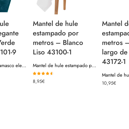
ule
Mantel de hule
Mantel d
egante
estampado por
estampa
Verde
metros – Blanco
metros 
101-9
Liso 43100-1
largo de
43172-1
Mantel de hule damasco elegante navidad – Verde Azulado 40101-9
Mantel de hule estampado por metros – Blanco Liso 43100-1
Valorado
8,95
€
10,95
€
con
4.50
de
5