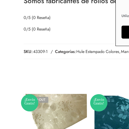
Somos fabricantes de rollos de hul
Utili
0/5
(0 Reseña)
0/5
(0 Reseña)
SKU:
43309-1
Categorías:
Hule Estampado Colores
,
Mant
¡Envío
SOLD OUT
¡Envío
Gratis!
Gratis!