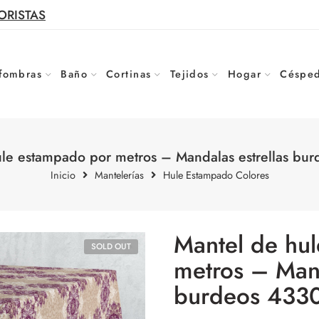
ORISTAS
fombras
Baño
Cortinas
Tejidos
Hogar
Césped
le estampado por metros – Mandalas estrellas bur
Inicio
Mantelerías
Hule Estampado Colores
Mantel de hu
SOLD OUT
metros – Mand
burdeos 4330