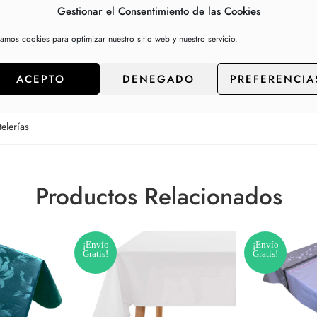
e y manteles, contacte con nosotros para p
Gestionar el Consentimiento de las Cookies
zamos cookies para optimizar nuestro sitio web y nuestro servicio.
ACEPTO
DENEGADO
PREFERENCIA
elerías
Productos Relacionados
¡Envío
¡Envío
Gratis!
Gratis!