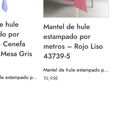
e hule
Mante
Mantel de hule
do por
damas
estampado por
– Cenefa
Beige
metros – Rojo Liso
 Mesa Gris
43739-5
11,95
€
Mantel de hule estampado por metros – Rojo Liso 43739-5
Mantel de hule estampado por metros – Cenefa largo de Mesa Gris 43172-1
10,95
€