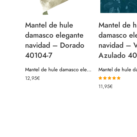
Mantel de hule
Mantel de h
damasco elegante
damasco el
navidad – Dorado
navidad – 
40104-7
Azulado 40
Mantel de hule damasco elegante navidad – Dorado 40104-7
12,95
€
Valorado con
11,95
€
5.00
de 5