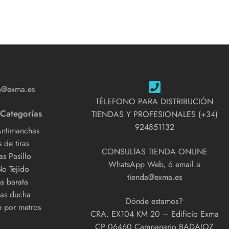
a@exma.es
TÉLEFONO PARA DISTRIBUCIÓN
 Categorías
TIENDAS Y PROFESIONALES (+34)
924851132
Antimanchas
 de tiras
CONSULTAS TIENDA ONLINE
s Pasillo
WhatsApp Web, ó email a
No Tejido
tienda@exma.es
a barata
as ducha
Dónde estamos?
e por metros
CRA. EX104 KM 20 – Edificio Exma
CP 06460 Campanario BADAJOZ