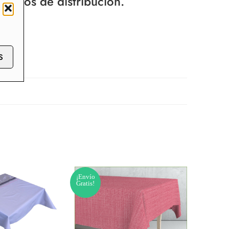
recios de distribución.
S
¡Envío
¡Envío
Gratis!
Gratis!