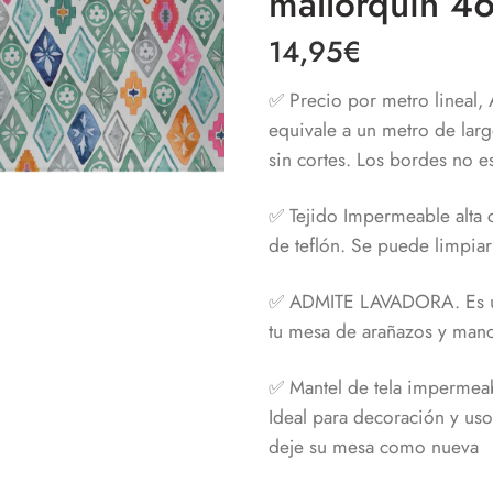
mallorquín 4
14,95
€
✅ Precio por metro lineal,
equivale a un metro de lar
sin cortes. Los bordes no es
✅ Tejido Impermeable alta 
de teflón. Se puede limpia
✅ ADMITE LAVADORA. Es un 
tu mesa de arañazos y manc
✅ Mantel de tela impermeab
Ideal para decoración y us
deje su mesa como nueva