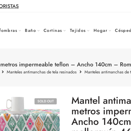
ORISTAS
fombras
Baño
Cortinas
Tejidos
Hogar
Césped
r metros impermeable teflon – Ancho 140cm – Rom
Manteles antimanchas de tela resinados
Manteles antimanchas de t
Mantel antima
SOLD OUT
metros imper
Ancho 140cm