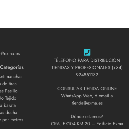
a@exma.es
TÉLEFONO PARA DISTRIBUCIÓN
 Categorías
TIENDAS Y PROFESIONALES (+34)
924851132
Antimanchas
 de tiras
CONSULTAS TIENDA ONLINE
s Pasillo
WhatsApp Web, ó email a
No Tejido
tienda@exma.es
a barata
as ducha
Dónde estamos?
e por metros
CRA. EX104 KM 20 – Edificio Exma