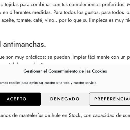
 o tejidas para combinar con tus complementos preferidos. Ma
 y en diferentes medidas. Para todos los gustos, para todos lo
o aceite, tomate, café, vino…por lo que su limpieza es muy 
il antimanchas.
ue son muy prácticos: se pueden limpiar fácilmente con un p
 mantel de cumpleaños.
Gestionar el Consentimiento de las Cookies
 nuestras mesas y nos ahorran colada de manteles cada seman
zamos cookies para optimizar nuestro sitio web y nuestro servicio.
ión para mesas de comedor y cocina.
ACEPTO
DENEGADO
PREFERENCIA
e y manteles, contacta con nosotros para p
os de mantelerías de hule en Stock, con capacidad de sumini