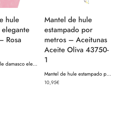
e hule
Mantel de hule
 elegante
estampado por
Mante
– Rosa
metros – Aceitunas
Plást
Aceite Oliva 43750-
por m
1
Prote
Mantel de hule damasco elegante navidad – Rosa 40102-3
Lámin
Mantel de hule estampado por metros – Aceitunas Aceite Oliva 43750-1
10,95
€
Manua
100x
mm
Valorado c
9,95
€