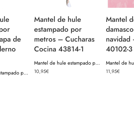
ule
Mantel de hule
Mantel d
por
estampado por
damasco
apa de
metros – Cucharas
navidad 
derno
Cocina 43814-1
40102-3
Mantel de hule estampado por metros – Cucharas Cocina 43814-1
10,95
€
11,95
€
Mantel de hule estampado por metros – Mapa de España Moderno 40900-1