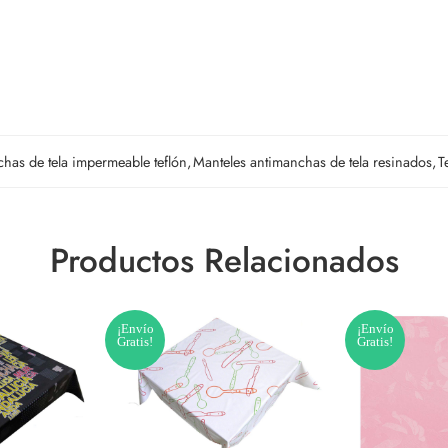
has de tela impermeable teflón
,
Manteles antimanchas de tela resinados
,
T
Productos Relacionados
¡Envío
¡Envío
Gratis!
Gratis!