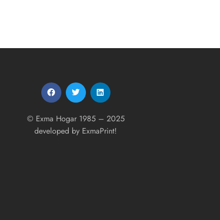
5.00
de 5
© Exma Hogar 1985 – 2025
developed by
ExmaPrint!