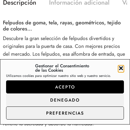
Descripción
Información adicional
Va
Felpudos de goma, tela, rayas, geométricos, tejido
de colores…
Descubre la gran selección de felpudos divertidos y
originales para la puerta de casa. Con mejores precios
del mercado. Los felpudos, esa alfombra de entrada, que
se ha convertido en la protagonista de las entradas y los
Gestionar el Consentimiento
descansillos. Los felpudos originales ganan protagonismo
de las Cookies
Utilizamos cookies para optimizar nuestro sitio web y nuestro servicio.
en la decoración.
ACEPTO
Evita que el suelo de tu hogar esté continuamente lleno
de manchas, huellas y gotas. Coloca tras la puerta uno de
DENEGADO
nuestros felpudo goma textil. Fabricados en polipropileno
PREFERENCIAS
y caucho natural. Entradas limpias, uso exterior e interior;
retiene la suciedad y absorbe la humedad.