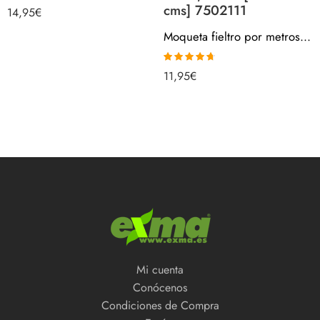
cms] 7502111
14,95
€
Moqueta fieltro por metros – GRIS, 280gr/m2, Venta Por Metros, Para Interior, Salón, Suelo [ancho 200 cms] 7502111
Valorado
11,95
€
con
4.67
de
5
Mi cuenta
Conócenos
Condiciones de Compra