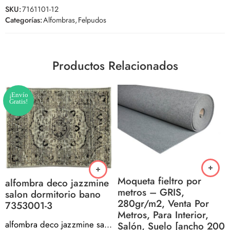
SKU:
7161101-12
Categorías:
Alfombras
,
Felpudos
Productos Relacionados
¡Envío
Gratis!
Moqueta fieltro por
alfombra deco jazzmine
metros – GRIS,
salon dormitorio bano
280gr/m2, Venta Por
7353001-3
Metros, Para Interior,
alfombra deco jazzmine salon dormitorio bano 7353001-3
Salón, Suelo [ancho 200