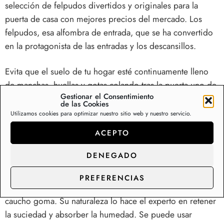
selección de felpudos divertidos y originales para la
puerta de casa con mejores precios del mercado. Los
felpudos, esa alfombra de entrada, que se ha convertido
en la protagonista de las entradas y los descansillos.
Evita que el suelo de tu hogar esté continuamente lleno
de manchas, huellas y gotas colando tras la puerta uno de
Gestionar el Consentimiento
nuestros felpudo de coco natural con relieve. Entradas
de las Cookies
limpias, uso exterior e interior; retiene la suciedad y
Utilizamos cookies para optimizar nuestro sitio web y nuestro servicio.
absorbe la humedad. Está fabricado con 100% coco
ACEPTO
natural fijado a una base de caucho goma.
DENEGADO
Alfombras y felpudos para cocinas, entrada de casa,
exterior, terrazas, y patios
PREFERENCIAS
Está fabricado con fibras de polipropileno y una base de
caucho goma. Su naturaleza lo hace el experto en retener
la suciedad y absorber la humedad. Se puede usar