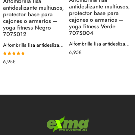
Alfombrilla lisa
antideslizante multiusos,
antideslizante multiusos,
protector base para
protector base para
cajones o armarios –
cajones o armarios –
yoga fitness Verde
yoga fitness Negro
707S004
707S012
Alfombrilla lisa antideslizante multiusos, protector base para cajones o armarios – yoga fitness Verde 707S004
Alfombrilla lisa antideslizante multiusos, protector base para cajones o armarios – yoga fitness Negro 707S012
6,95
€
Valorado con
6,95
€
5.00
de 5