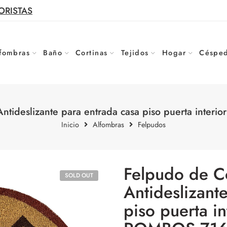
ORISTAS
fombras
Baño
Cortinas
Tejidos
Hogar
Césped
ntideslizante para entrada casa piso puerta inter
Inicio
Alfombras
Felpudos
Felpudo de C
SOLD OUT
Antideslizant
piso puerta in