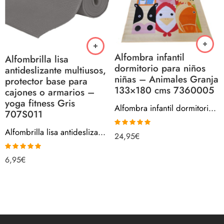
Alfombra infantil
Alfombrilla lisa
dormitorio para niños
antideslizante multiusos,
niñas – Animales Granja
protector base para
133×180 cms 7360005
cajones o armarios –
yoga fitness Gris
Alfombra infantil dormitorio para niños niñas – Animales Granja 133×180 cms 7360005
707S011
Alfombrilla lisa antideslizante multiusos, protector base para cajones o armarios – yoga fitness Gris 707S011
Valorado con
24,95
€
5.00
de 5
Valorado con
6,95
€
5.00
de 5