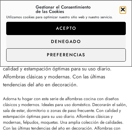
Gestionar el Consentimiento
de las Cookies
Utilizamos cookies para optimizar nuestro sitio web y nuestro servicio.
Descripción
Información adicional
Va
ACEPTO
DENEGADO
Alfombras para salas de estar, entrada, cocina
Ideales para uso doméstico. Decorarán el salón, salas de
PREFERENCIAS
estar o incluso la cocina, zonas de paso frecuente. Con
calidad y estampación óptimas para su uso diario.
Alfombras clásicas y modernas. Con las últimas
tendencias del año en decoración.
Adorna tu hogar con esta serie de alfombras cocina con diseños
clásicos y modernos. Ideales para uso doméstico. Decorarán el salón,
sala de estar, dormitorio o zonas de paso frecuente. Con calidad y
estampación óptimas para su uso diario. Alfombras clásicas y
modernas, felpudos, moquetas. Una amplia colección de calidades.
Con las últimas tendencias del año en decoración. Alfombras con