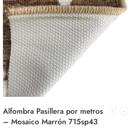
Alfombra Pasillera por metros
– Mosaico Marrón 715sp43