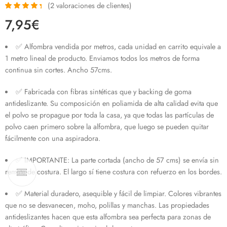
(
2
valoraciones de clientes)
Valorado
2
7,95
€
con
4.50
de
5 en base a
valoraciones
✅ Alfombra vendida por metros, cada unidad en carrito equivale a
de clientes
1 metro lineal de producto. Enviamos todos los metros de forma
continua sin cortes. Ancho 57cms.
✅ Fabricada con fibras sintéticas que y backing de goma
antideslizante. Su composición en poliamida de alta calidad evita que
el polvo se propague por toda la casa, ya que todas las partículas de
polvo caen primero sobre la alfombra, que luego se pueden quitar
fácilmente con una aspiradora.
✅ IMPORTANTE: La parte cortada (ancho de 57 cms) se envía sin
remate de costura. El largo sí tiene costura con refuerzo en los bordes.
✅ Material duradero, asequible y fácil de limpiar. Colores vibrantes
que no se desvanecen, moho, polillas y manchas. Las propiedades
antideslizantes hacen que esta alfombra sea perfecta para zonas de