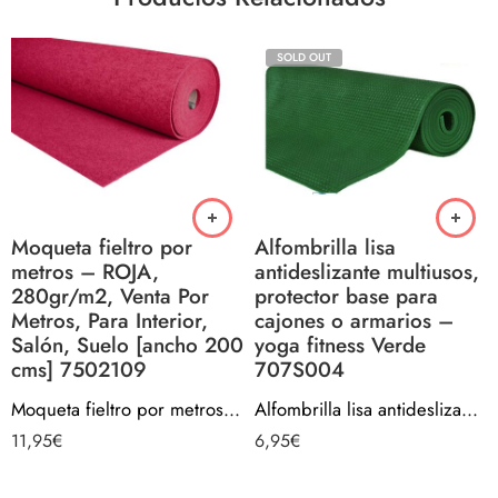
SOLD OUT
Moqueta fieltro por
Alfombrilla lisa
metros – ROJA,
antideslizante multiusos,
280gr/m2, Venta Por
protector base para
Metros, Para Interior,
cajones o armarios –
Salón, Suelo [ancho 200
yoga fitness Verde
cms] 7502109
707S004
Moqueta fieltro por metros – ROJA, 280gr/m2, Venta Por Metros, Para Interior, Salón, Suelo [ancho 200 cms] 7502109
Alfombrilla lisa antideslizante multiusos, protector base para cajones o armarios – yoga fitness Verde 707S004
11,95
€
6,95
€