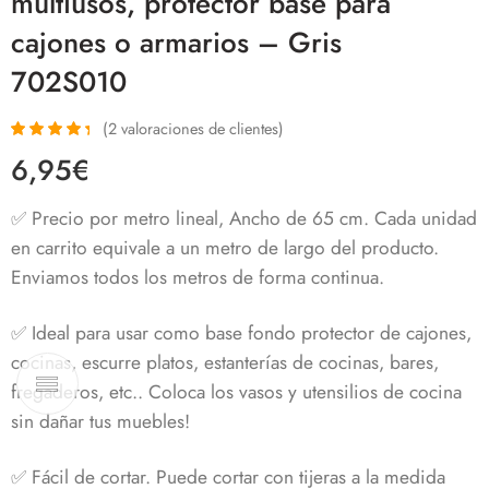
multiusos, protector base para
cajones o armarios – Gris
702S010
(
2
valoraciones de clientes)
Valorado
2
6,95
€
con
4.50
de
5 en base a
valoraciones
✅ Precio por metro lineal, Ancho de 65 cm. Cada unidad
de clientes
en carrito equivale a un metro de largo del producto.
Enviamos todos los metros de forma continua.
✅ Ideal para usar como base fondo protector de cajones,
cocinas, escurre platos, estanterías de cocinas, bares,
fregaderos, etc.. Coloca los vasos y utensilios de cocina
sin dañar tus muebles!
✅ Fácil de cortar. Puede cortar con tijeras a la medida