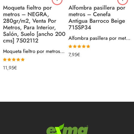
Moqueta fieltro por
Alfombra pasillera por
metros – NEGRA,
metros – Cenefa
280gr/m2, Venta Por
Antigua Barroco Beige
Metros, Para Interior,
715SP34
Salón, Suelo [ancho 200
Alfombra pasillera por metros – Cenefa Antigua Barroco Beige 715SP34
cms] 7502112
Moqueta fieltro por metros – NEGRA, 280gr/m2, Venta Por Metros, Para Interior, Salón, Suelo [ancho 200 cms] 7502112
Valorado
7,95
€
con
4.80
de
5
Valorado con
11,95
€
5.00
de 5