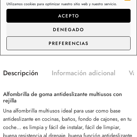
Utilizamos cookies para optimizar nuestro sitio web y nuestro servicio.
Cantidad
Descuento
Precio descontado
15 - 90
50%
3,48
€
ACEPTO
Descuento para pedidos de rollos completos. Cada rollo
DENEGADO
tiene 15 mt (cantidades múltiplo de 15) ⚠️TIENDAS Y
PROFESIONALES: CONTACTEN CON NOSOTROS PARA
PREFERENCIAS
TARIFAS ESPECIALES⚠️
Descripción
Información adicional
Va
Alfombrilla de goma antideslizante multiusos con
rejilla
Una alfombrilla multiusos ideal para usar como base
antideslizante en cocinas, baños, fondo de cajones, en tu
coche… es limpia y fácil de instalar, fácil de limpiar,
buena resistencia al drenaje, buena función antideslizante