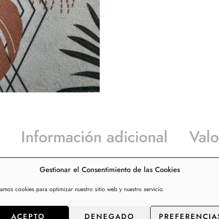
Información adicional
Valo
Gestionar el Consentimiento de las Cookies
ntes para cocina y pasillos
zamos cookies para optimizar nuestro sitio web y nuestro servicio.
illo, alfombras pasilleras en varias medidas, calidades y c
en base de pvc y tejido sintético, que facilita el corte, dej
ACEPTO
DENEGADO
PREFERENCIA