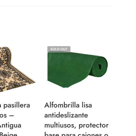
SOLD OUT
¡Envío
Gratis!
 pasillera
Alfombrilla lisa
alfom
os –
antideslizante
jazzm
ntigua
multiusos, protector
dormi
Beige
base para cajones o