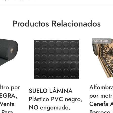
Productos Relacionados
SOLD OUT
ltro por
Alfombra
SUELO LÁMINA
NEGRA,
por metr
Plástico PVC negro,
Venta
Cenefa A
NO engomado,
 Para
Barroco 