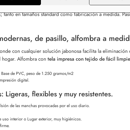
ácil limpieza.
Fabricada con fibras sintéticas y backing de go
 tanto en tamaños standard como fabricación a medida. Pasiller
modernas, de pasillo, alfombra a medid
 donde con cualquier solución jabonosa facilita la eliminació
del hogar. Alfombra con
tela impresa con tejido de fácil limpi
tal. Base de PVC, peso de 1.250 gramos/m2
mpresión digital.
 Ligeras, flexibles y muy resistentes.
expulsión de las manchas provocadas por el uso diario.
 uso interior o Lugar exterior, muy higiénicos.
firme.