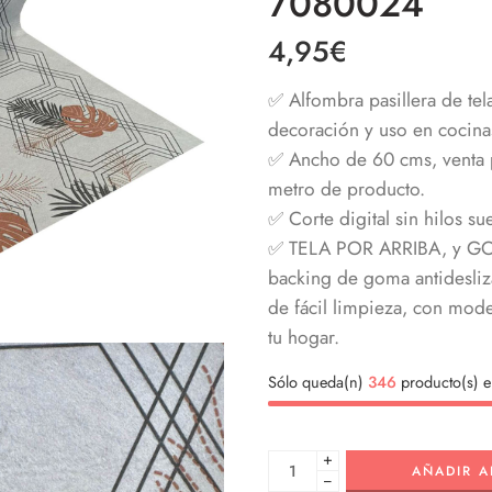
7080024
4,95
€
✅ Alfombra pasillera de tela
decoración y uso en cocinas
✅ Ancho de 60 cms, venta p
metro de producto.
✅ Corte digital sin hilos su
✅ TELA POR ARRIBA, y GOMA
backing de goma antidesliz
de fácil limpieza, con mod
tu hogar.
Sólo queda(n)
346
producto(s) e
+
AÑADIR A
−