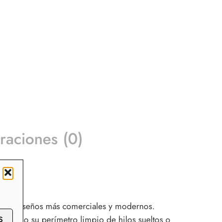
raciones (0)
on los diseños más comerciales y modernos.
ando todo su perímetro limpio de hilos sueltos o
S