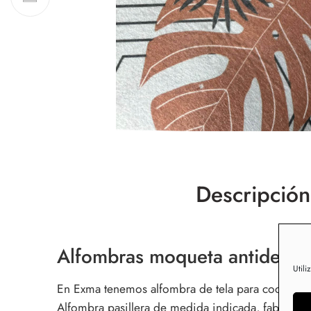
Descripción
Alfombras moqueta antidesliza
Utili
En Exma tenemos alfombra de tela para cocina pas
Alfombra pasillera de medida indicada, fabricadas 