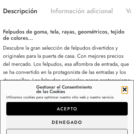
Descripción
Información adicional
Va
Felpudos de goma, tela, rayas, geométricos, tejido
de colores…
Descubre la gran selección de felpudos divertidos y
originales para la puerta de casa. Con mejores precios
del mercado. Los felpudos, esa alfombra de entrada, que
se ha convertido en la protagonista de las entradas y los
descansillos. Los felpudos originales ganan protagonismo
Gestionar el Consentimiento
en la decoración.
de las Cookies
Utilizamos cookies para optimizar nuestro sitio web y nuestro servicio.
Evita que el suelo de tu hogar esté continuamente lleno
ACEPTO
de manchas, huellas y gotas. Coloca tras la puerta uno de
nuestros felpudo goma textil. Fabricados en polipropileno
DENEGADO
y caucho natural. Entradas limpias, uso exterior e interior;