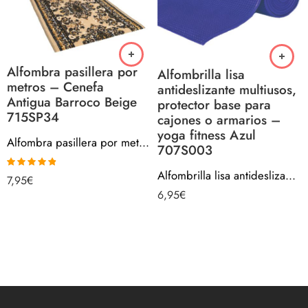
Alfombra pasillera por
Alfombrilla lisa
metros – Cenefa
antideslizante multiusos,
Antigua Barroco Beige
protector base para
715SP34
cajones o armarios –
yoga fitness Azul
Alfombra pasillera por metros – Cenefa Antigua Barroco Beige 715SP34
707S003
Alfombrilla lisa antideslizante multiusos, protector base para cajones o armarios – yoga fitness Azul 707S003
Valorado
7,95
€
con
4.80
de
6,95
€
5