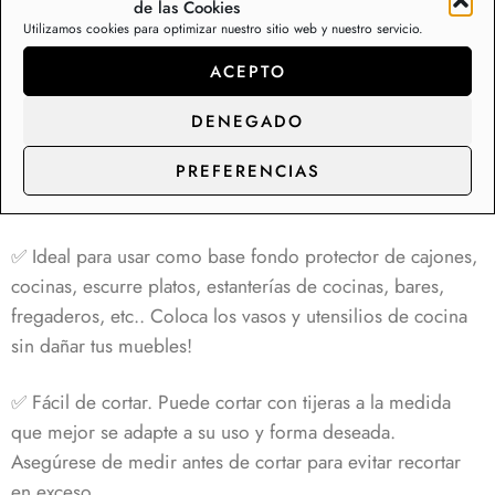
cajones o armarios – yoga
de las Cookies
Utilizamos cookies para optimizar nuestro sitio web y nuestro servicio.
fitness Salmón 707S002
ACEPTO
6,95
€
DENEGADO
✅ Precio por metro lineal, Ancho de 61 cm. Cada unidad
en carrito equivale a un metro de largo del producto.
PREFERENCIAS
Enviamos todos los metros de forma continua.
✅ Ideal para usar como base fondo protector de cajones,
cocinas, escurre platos, estanterías de cocinas, bares,
fregaderos, etc.. Coloca los vasos y utensilios de cocina
sin dañar tus muebles!
✅ Fácil de cortar. Puede cortar con tijeras a la medida
que mejor se adapte a su uso y forma deseada.
Asegúrese de medir antes de cortar para evitar recortar
en exceso.