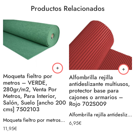
Productos Relacionados
Moqueta fieltro por
Alfombrilla rejilla
metros – VERDE,
antideslizante multiusos,
280gr/m2, Venta Por
protector base para
Metros, Para Interior,
cajones o armarios –
Salón, Suelo [ancho 200
Rojo 702S009
cms] 7502103
Alfombrilla rejilla antideslizante multiusos, protector base para cajones o armarios – Rojo 702S009
Moqueta fieltro por metros – VERDE, 280gr/m2, Venta Por Metros, Para Interior, Salón, Suelo [ancho 200 cms] 7502103
6,95
€
11,95
€