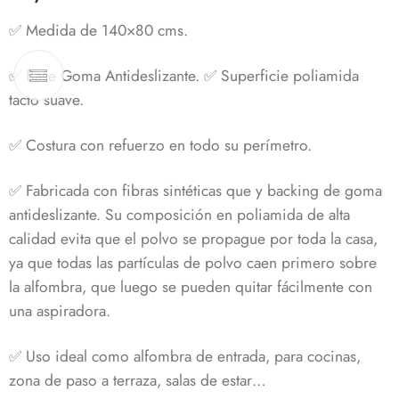
base a
valoración de
✅ Medida de 140×80 cms.
un cliente
✅ Base Goma Antideslizante.
✅ Superficie poliamida
tacto suave.
✅
Costura con refuerzo en todo su perímetro.
✅ Fabricada con fibras sintéticas que y backing de goma
antideslizante. Su composición en poliamida de alta
calidad evita que el polvo se propague por toda la casa,
ya que todas las partículas de polvo caen primero sobre
la alfombra, que luego se pueden quitar fácilmente con
una aspiradora.
✅ Uso ideal como alfombra de entrada, para cocinas,
zona de paso a terraza, salas de estar…