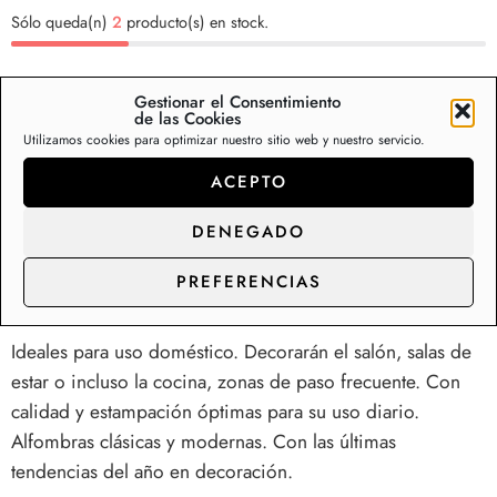
Sólo queda(n)
2
producto(s) en stock.
+
Gestionar el Consentimiento
AÑADIR AL CARRITO
CÓMPRALO YA
de las Cookies
−
Utilizamos cookies para optimizar nuestro sitio web y nuestro servicio.
ACEPTO
DENEGADO
Descripción
Información adicional
Va
PREFERENCIAS
Alfombras para salas de estar, entrada, cocina…
Ideales para uso doméstico. Decorarán el salón, salas de
estar o incluso la cocina, zonas de paso frecuente. Con
calidad y estampación óptimas para su uso diario.
Alfombras clásicas y modernas. Con las últimas
tendencias del año en decoración.