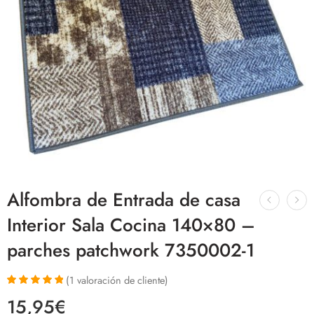
Alfombra de Entrada de casa
Interior Sala Cocina 140×80 –
parches patchwork 7350002-1
(
1
valoración de cliente)
Valorado con
1
15,95
€
5.00
de 5 en