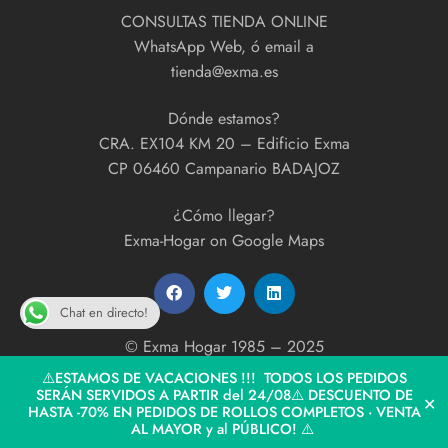
CONSULTAS TIENDA ONLINE
WhatsApp Web, ó email a
tienda@exma.es
Dónde estamos?
CRA. EX104 KM 20 – Edificio Exma
CP 06460 Campanario BADAJOZ
¿Cómo llegar?
Exma-Hogar on Google Maps
Chat en directo!
© Exma Hogar 1985 – 2025
developed by
ExmaPrint!
⚠️ESTAMOS DE VACACIONES !!! TODOS LOS PEDIDOS
SERÁN SERVIDOS A PARTIR del 24/08⚠️ DESCUENTO DE
✕
HASTA -70% EN PEDIDOS DE ROLLOS COMPLETOS · VENTA
AL MAYOR y al PÚBLICO! ⚠️