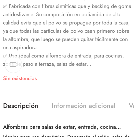
✅ Fabricada con fibras sintéticas que y backing de goma
antideslizante. Su composición en poliamida de alta
calidad evita que el polvo se propague por toda la casa,
ya que todas las partículas de polvo caen primero sobre
la alfombra, que luego se pueden quitar fácilmente con
una aspiradora.
✅ Uso ideal como alfombra de entrada, para cocinas,
zona de paso a terraza, salas de estar…
Sin existencias
Descripción
Información adicional
Va
Alfombras para salas de estar, entrada, cocina…
Ideales para uso doméstico. Decorarán el salón, salas de