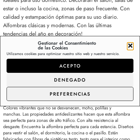
estar o incluso la cocina, zonas de paso frecuente. Con
calidad y estampación óptimas para su uso diario.
Alfombras clásicas y modernas. Con las últimas
tendencias del año en decoración!
Gestionar el Consentimiento
de las Cookies
Adorna tu hogar con esta serie de alfombras cocina con diseños
Utilizamos cookies para optimizar nuestro sitio web y nuestro servicio.
clásicos y modernos. Ideales para uso doméstico. Decorarán el salón,
sala de estar, dormitorio o zonas de paso frecuente. Con calidad y
ACEPTO
estampación óptimas para su uso diario. Alfombras clásicas y
modernas, felpudos, moquetas. Una amplia colección de calidades.
DENEGADO
Con las últimas tendencias del año en decoración. Alfombras con
varios tamaños y calidades.
Alfombrillas baratas para cocinas, entradas, zonas de
PREFERENCIAS
paso…
Colores vibrantes que no se desvanecen, moho, polillas y
manchas.
Las propiedades antideslizantes hacen que esta alfombra
sea perfecta para zonas de alto tráfico. Con alta resistencia al
desgaste.
Encuentra la alfombra perfecta para cada estancia. Diseños
para vestir el salón, el dormitorio, la cocina o el pasillo. Están
fabricadas con fibras de sintéticas tanto, tanto para el interior como