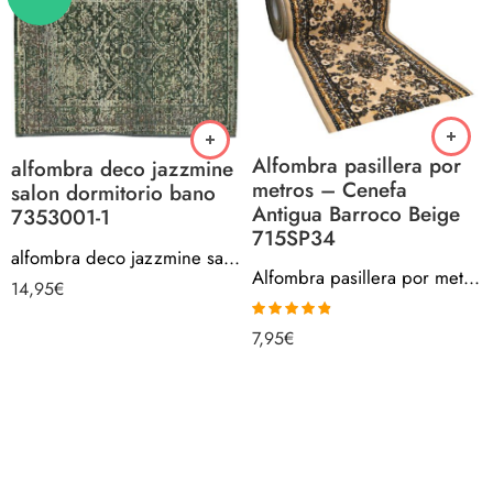
Alfombra pasillera por
alfombra deco jazzmine
metros – Cenefa
salon dormitorio bano
Antigua Barroco Beige
7353001-1
715SP34
alfombra deco jazzmine salon dormitorio bano 7353001-1
Alfombra pasillera por metros – Cenefa Antigua Barroco Beige 715SP34
14,95
€
Valorado
7,95
€
con
4.80
de
5