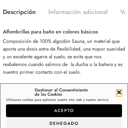
Descripción
Información adicional
Va
Alfombrillas para baño en colores básicos
Composición de 100% algodón Sauna, un material que
aporta una dosis extra de flexibilidad, una mayor suavidad
y un excelente agarre al suelo, se evita que nos
resbalemos cuando salimos de la ducha o la bañera y es
nuestro primer contacto con el suelo.
No hay nada más efectivo que una
alfombra Sauna para el
Gestionar el Consentimiento
baño
. ¿Y por qué? Porque no existe nada más
de las Cookies
Utilizamos cookies para optimizar nuestro sitio web y nuestro servicio.
absorbente y práctico que funcione mejor que este tipo
de material. Es capaz de acaparar más rápido el agua sin
ACEPTO
empapar. Por lo tanto, te llevarás a casa una prenda
DENEGADO
perfecta para colocar los pies con seguridad después de