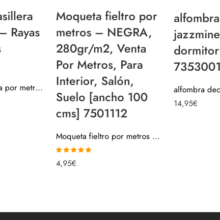
sillera
Moqueta fieltro por
alfombr
 – Rayas
metros – NEGRA,
jazzmine
s
280gr/m2, Venta
dormitor
Por Metros, Para
7353001
Interior, Salón,
Alfombra pasillera por metros – Rayas Negras Gris 715S002
Suelo [ancho 100
14,95
€
cms] 7501112
Moqueta fieltro por metros – NEGRA, 280gr/m2, Venta Por Metros, Para Interior, Salón, Suelo [ancho 100 cms] 7501112
Valorado con
4,95
€
4.90
de 5