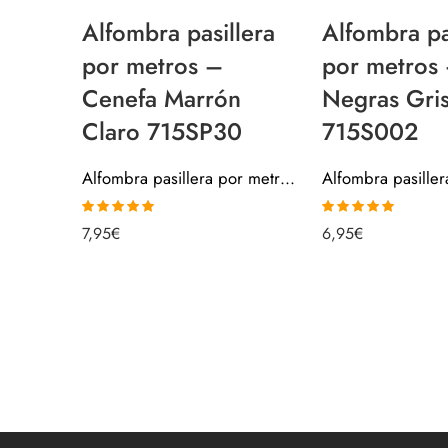
Alfombra pasillera
Alfombra pa
por metros –
por metros
Cenefa Marrón
Negras Gri
Claro 715SP30
715S002
Alfombra pasillera por metros – Cenefa Marrón Claro 715SP30
Valorado con
Valorado con
7,95
€
6,95
€
5.00
de 5
5.00
de 5