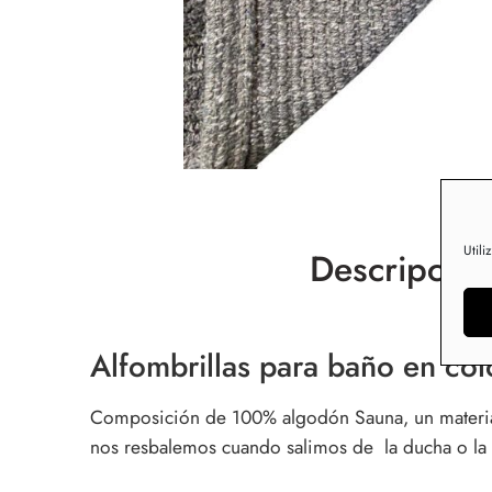
Utili
Descripción
Alfombrillas para baño en col
Composición de 100% algodón Sauna, un material q
nos resbalemos cuando salimos de la ducha o la b