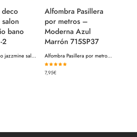
Alfomb
a deco
Alfombra Pasillera
antide
 salon
por metros –
multi
io bano
Moderna Azul
base 
-2
Marrón 715SP37
armar
alfombra deco jazzmine salon dormitorio bano 7353001-2
Alfombra Pasillera por metros – Moderna Azul Marrón 715SP37
fitne
707S
Valorado con
7,95
€
4.85
de 5
6,95
€