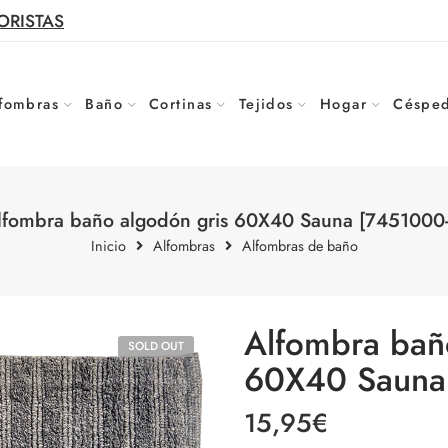
ORISTAS
fombras
Baño
Cortinas
Tejidos
Hogar
Césped
lfombra baño algodón gris 60X40 Sauna [7451000-
Inicio
Alfombras
Alfombras de baño
Alfombra bañ
SOLD OUT
60X40 Sauna
15,95
€