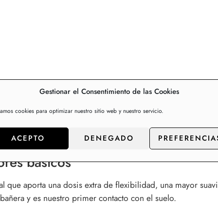
Gestionar el Consentimiento de las Cookies
zamos cookies para optimizar nuestro sitio web y nuestro servicio.
Información adicional
Valo
ACEPTO
DENEGADO
PREFERENCIA
ores básicos
ue aporta una dosis extra de flexibilidad, una mayor suavid
añera y es nuestro primer contacto con el suelo.