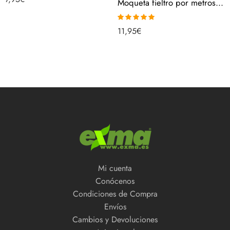
Moqueta fieltro por metros – NEGRA, 280gr/m2, Venta Por Metros, Para Interior, Salón, Suelo [ancho 200 cms] 7502112
5.00
de 5
Valorado con
11,95
€
5.00
de 5
Mi cuenta
Conócenos
Condiciones de Compra
Envíos
Cambios y Devoluciones