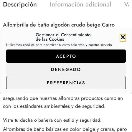
Descripción
Información adicional
Va
Alfombrilla de baño algodón crudo beige Cairo
fabricada con tejidos 100% naturales de algodón alta
Gestionar el Consentimiento
de las Cookies
calidad, que evita el exceso de agua, absorben la
Utilizamos cookies para optimizar nuestro sitio web y nuestro servicio.
humedad y proporcionan rápido secado y suavidad.
ACEPTO
Ideales para su uso en baños. Nuestras
alfombras de baño
algodón tejido algodón beige
, además de evitar excesos
DENEGADO
de agua, darán un toque de color a tu baño con nuestros
modelos en tonos lisos. La alfombra de baño algodón
PREFERENCIAS
fabricada conforme a los estándar para productos textiles,
asegurando que nuestras alfombras productos cumplen
con los estándares ambientales y de seguridad.
Viste tu
ducha
o bañera con estilo y seguridad.
Alfombras de baño básicas en color beige y crema, pero