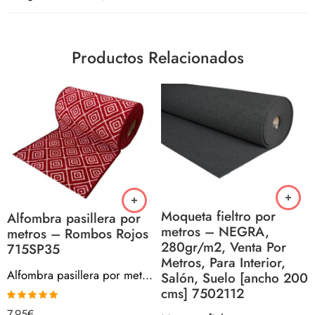
Productos Relacionados
Moqueta fieltro por
Alfombra pasillera por
metros – NEGRA,
metros – Rombos Rojos
280gr/m2, Venta Por
715SP35
Metros, Para Interior,
Alfombra pasillera por metros – Rombos Rojos 715SP35
Salón, Suelo [ancho 200
cms] 7502112
Valorado con
7,95
€