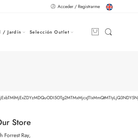
Acceder / Registrarme
 / Jardín
Selección Outlet
IlMjExbTMlMjExZDYzMDQuODI5OTg2MTMxMjcxJTIxMmQtMTIyLjQ3NDY5
ur Store
th Forrest Ray,