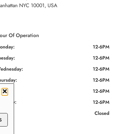
anhattan NYC 10001, USA
our Of Operation
onday:
12-6PM
uesday:
12-6PM
ednesday:
12-6PM
hursday:
12-6PM
riday:
12-6PM
aturday:
12-6PM
unday:
Closed
S