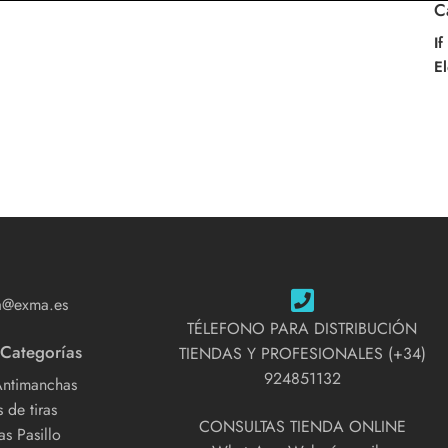
C
If
El
a@exma.es
TÉLEFONO PARA DISTRIBUCIÓN
 Categorías
TIENDAS Y PROFESIONALES (+34)
924851132
Antimanchas
 de tiras
CONSULTAS TIENDA ONLINE
s Pasillo