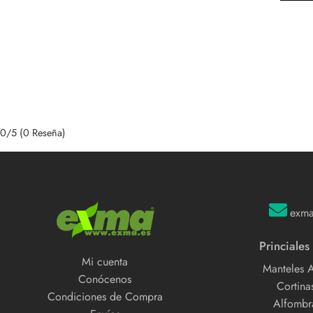
0/5
(0 Reseña)
exm
Princiales
Mi cuenta
Manteles 
Conócenos
Cortinas
Condiciones de Compra
Alfombra