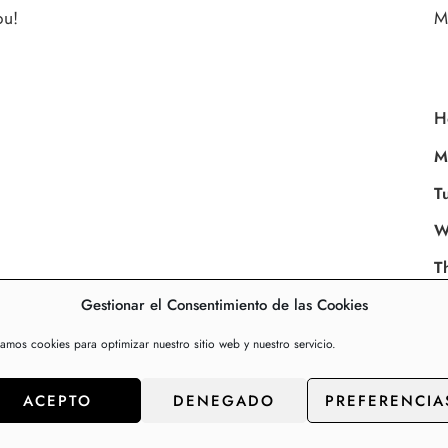
ou!
M
H
M
T
W
T
F
Gestionar el Consentimiento de las Cookies
S
zamos cookies para optimizar nuestro sitio web y nuestro servicio.
S
ACEPTO
DENEGADO
PREFERENCIA