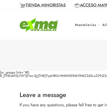
TIENDA MINORISTAS
ACCESO MAY
Mantelerías
Al
[vc_gmaps link=”#E-
8_JTNDaWZyYW1lJTIwc3JjJTNEJTIyaHR0cHMlM0ElMkYlMkZ3d3cuZ29v
Leave a message
If you have any questions, please fell free to get i