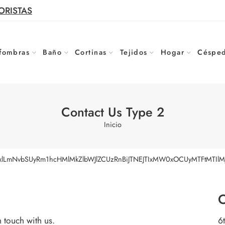
ORISTAS
fombras
Baño
Cortinas
Tejidos
Hogar
Césped
Contact Us Type 2
Inicio
Z2xlLmNvbSUyRm1hcHMlMkZlbWJlZCUzRnBiJTNEJTIxMW0xOCUyMTFtMT
O
n touch with us.
6