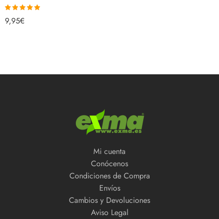
Valorado con
9,95
€
5.00
de 5
Mi cuenta
Conócenos
Condiciones de Compra
Envíos
Cambios y Devoluciones
Aviso Legal