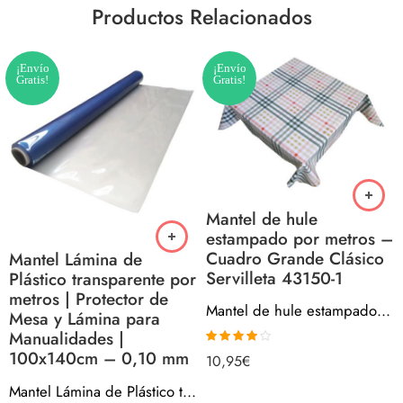
Productos Relacionados
¡Envío
¡Envío
Gratis!
Gratis!
Mantel de hule
estampado por metros –
Cuadro Grande Clásico
Mantel Lámina de
Servilleta 43150-1
Plástico transparente por
metros | Protector de
Mantel de hule estampado por metros – Cuadro Grande Clásico Servilleta 43150-1
Mesa y Lámina para
Manualidades |
100x140cm – 0,10 mm
Valorado
10,95
€
con
4.00
de 5
Mantel Lámina de Plástico transparente por metros | Protector de Mesa y Lámina para Manualidades | 100x140cm – 0,10 mm