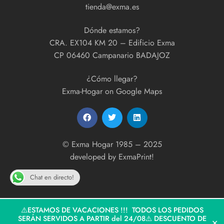
tienda@exma.es
Dónde estamos?
CRA. EX104 KM 20 – Edificio Exma
CP 06460 Campanario BADAJOZ
¿Cómo llegar?
Exma-Hogar on Google Maps
© Exma Hogar 1985 – 2025
developed by
ExmaPrint!
Chat en directo!
⚠️ESTAMOS DE VACACIONES !!! TODOS LOS PEDIDOS
SERÁN SERVIDOS A PARTIR del 24/08⚠️ DESCUENTO DE
✕