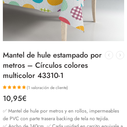
Mantel de hule estampado por
metros – Círculos colores
multicolor 43310-1
(
1
valoración de cliente)
Valorado con
1
10,95
€
5.00
de 5 en
base a
valoración de
✅ Mantel de hule por metros y en rollos, impermeables
un cliente
de PVC con parte trasera backing de tela no tejida.
✅ Ancho de 140cm. ✅ Cada unidad en carrito equivale a