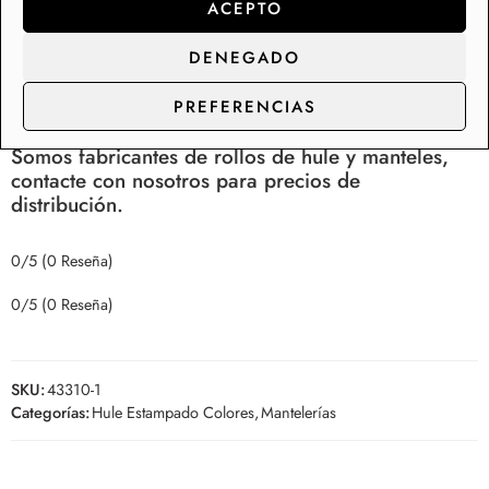
ACEPTO
solución para mesas de comedor y cocina. Disponemos
de una colección de más de 200 diseños de mantelerías
DENEGADO
de hule en Stock, con capacidad de suministro y
distribución para los clientes de gran consumo.
PREFERENCIAS
Somos fabricantes de rollos de hule y manteles,
contacte con nosotros para precios de
distribución.
0/5
(0 Reseña)
0/5
(0 Reseña)
SKU:
43310-1
Categorías:
Hule Estampado Colores
,
Mantelerías