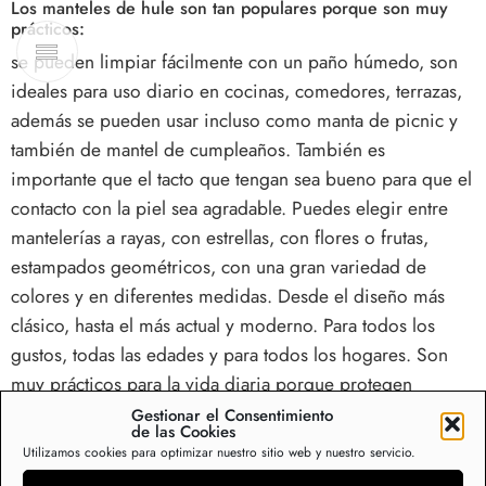
Los manteles de hule son tan populares porque son muy
prácticos:
se pueden limpiar fácilmente con un paño húmedo, son
ideales para uso diario en cocinas, comedores, terrazas,
además se pueden usar incluso como manta de picnic y
también de mantel de cumpleaños. También es
importante que el tacto que tengan sea bueno para que el
contacto con la piel sea agradable. Puedes elegir entre
mantelerías a rayas, con estrellas, con flores o frutas,
estampados geométricos, con una gran variedad de
colores y en diferentes medidas. Desde el diseño más
clásico, hasta el más actual y moderno. Para todos los
gustos, todas las edades y para todos los hogares. Son
muy prácticos para la vida diaria porque protegen
nuestras mesas y nos ahorran colada de manteles cada
Gestionar el Consentimiento
de las Cookies
semana. Además en verano son muy prácticos sobre los
Utilizamos cookies para optimizar nuestro sitio web y nuestro servicio.
muebles de terraza y en el interior son la perfecta